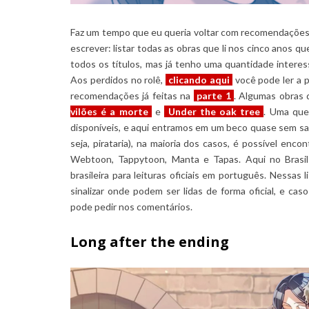
Faz um tempo que eu queria voltar com recomendações d
escrever: listar todas as obras que li nos cinco anos qu
todos os títulos, mas já tenho uma quantidade interes
Aos perdidos no rolê,
clicando aqui
você pode ler a p
recomendações já feitas na
parte 1
. Algumas obras
vilões é a morte
e
Under the oak tree
. Uma que
disponíveis, e aqui entramos em um beco quase sem saída
seja, pirataria), na maioria dos casos, é possível enco
Webtoon, Tappytoon, Manta e Tapas. Aqui no Brasi
brasileira para leituras oficiais em português. Nessa
sinalizar onde podem ser lidas de forma oficial, e ca
pode pedir nos comentários.
Long after the ending