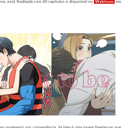
leve, está finalizada com 60 capítulos e disponível no
Webtoon
em
om casamento por conveniência. Jia Han é uma jovem freelancer que