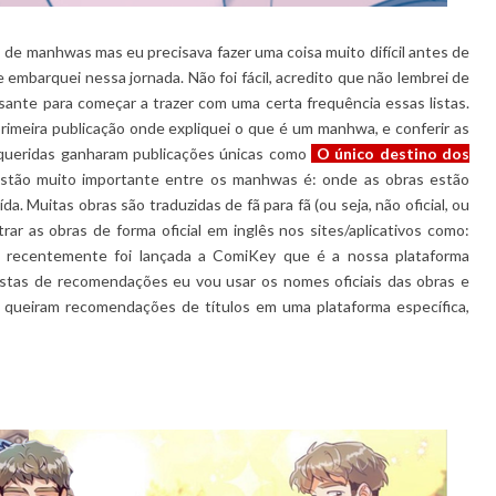
e manhwas mas eu precisava fazer uma coisa muito difícil antes de
e embarquei nessa jornada. Não foi fácil, acredito que não lembrei de
sante para começar a trazer com uma certa frequência essas listas.
rimeira publicação onde expliquei o que é um manhwa, e conferir as
 queridas ganharam publicações únicas como
O único destino dos
stão muito importante entre os manhwas é: onde as obras estão
. Muitas obras são traduzidas de fã para fã (ou seja, não oficial, ou
ntrar as obras de forma oficial em inglês nos sites/aplicativos como:
l recentemente foi lançada a ComiKey que é a nossa plataforma
s listas de recomendações eu vou usar os nomes oficiais das obras e
so queiram recomendações de títulos em uma plataforma específica,