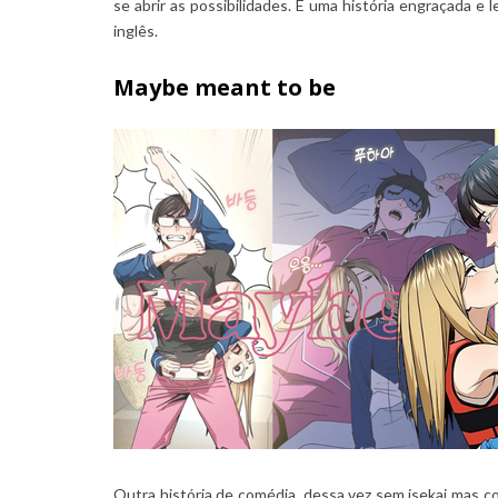
se abrir as possibilidades. É uma história engraçada e 
inglês.
Maybe meant to be
Outra história de comédia, dessa vez sem isekai mas c