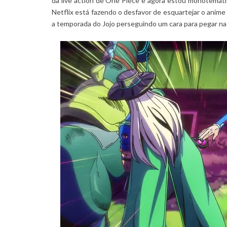
da live action de One Piece e agora estou monotemátic
Netflix está fazendo o desfavor de esquartejar o anime 
a temporada do Jojo perseguindo um cara para pegar nas