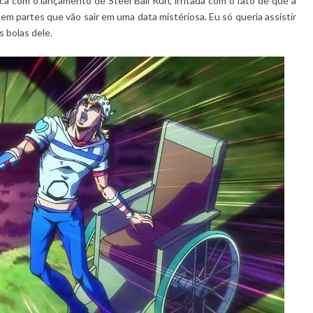
a com o lançamento de Steel Ball Run, irritada com o fato de que a
em partes que vão sair em uma data mistériosa. Eu só queria assistir
 bolas dele.