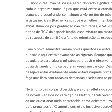
Quando o resumão sai nesse estilo dobrado significa q
tudo e organizar numa lógica que está entre a cronolo
semanas e suspirando com algum alívio no fim do mês
artístas incríveis (Rachel Reis, você é a melhor!), tam
afinal, aluno de pós graduação não tem férias, é SABO
pitada de TCC da especialização, essa mistura um tanto
de resposta do comitê e a falta de orientação da especia
Com o novo semestre vieram novas questões e estou 
queixar, e aqui entra novamente as cigarras. Sempre que
de aula até parei alguns minutos para ouvir e observar
ouvia da janela um pica pau e as vezes um cancão. Des
desejava estar exatamente onde estava naquele primeir
faço uma lista com todas as demandas e seleciono as pr
No âmbito das coisas divertidas, e agora refletindo s
da novela Rebelde no catálogo da Netflix, decidi reve
ao me questionar meio estarrecida como deixaram uma c
obra prima, assisti O agente secreto e inclusive escrevi