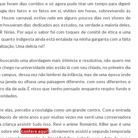
ue foram dias corridos e só agora pude tirar um tempo para digerir
gia dos fatos e os fatos em si, vividos em horas, sobrevivendo às
. Houve carnaval, estive nele em alguns poucos dias nos shows de
bém houveram dias dedicados aos estudos, na verdade a maioria deles,
R férias. Por aqui o sabor foi com toques de comitê de ética e uma
 quanto indigesta ainda está entalada na minha garganta com a falta
lização. Uma delícia né?
buscando uma abordagem mais ótimista e resolutiva, não quero me
 chego na universidade elas estão lá com seu chiado, no primeiro dia
 o campus, dessa vez não lembrei da infância, mas de uma época onde
sa janela eu olhava uma paisagem diferente, com sons diferentes e
o dia de aula. É nisso que tenho pensado enquanto respiro fundo e
ioridades.
obre elas, percebo a nostalgia como um grande centro. Com a entrada
r depois de vinte anos e por muitas vezes me senti uma conservadora
riança assistir tudo isso. Revi o anime Romantic Killer que é uma
 sobre ele (
confere aqui!
), obviamente assisti a segunda temporada