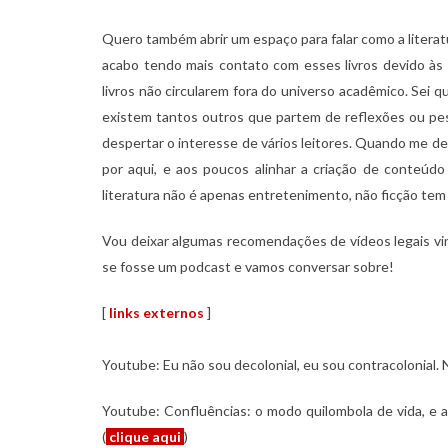
Quero também abrir um espaço para falar como a literatu
acabo tendo mais contato com esses livros devido às
livros não circularem fora do universo acadêmico. Sei q
existem tantos outros que partem de reflexões ou pesq
despertar o interesse de vários leitores. Quando me dep
por aqui, e aos poucos alinhar a criação de conteúd
literatura não é apenas entretenimento, não ficção tem 
Vou deixar algumas recomendações de vídeos legais vin
se fosse um podcast e vamos conversar sobre!
[
links externos
]
Youtube: Eu não sou decolonial, eu sou contracolonial. 
Youtube: Confluências: o modo quilombola de vida, e 
(
clique aqui
)