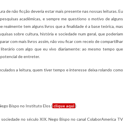
ra de não ficção deveria estar mais presente nas nossas leituras. Eu
 pesquisas acadêmicas, e sempre me questiono o motivo de alguns
ue realmente tem alguns livros que a finalidade é a base teórica, mas
uisas sobre cultura, história e sociedade num geral, que poderiam
arar com mais livros assim, não vou ficar com receio de compartilhar
o literário com algo que eu vivo diariamente: ao mesmo tempo que
potencial de entreter.
culados a leitura, quem tiver tempo e interesse deixa rolando como
Nego Bispo no Instituto Elos (
clique aqui
)
a sociedade no século XIX. Nego Bispo no canal ColaborAmerica TV