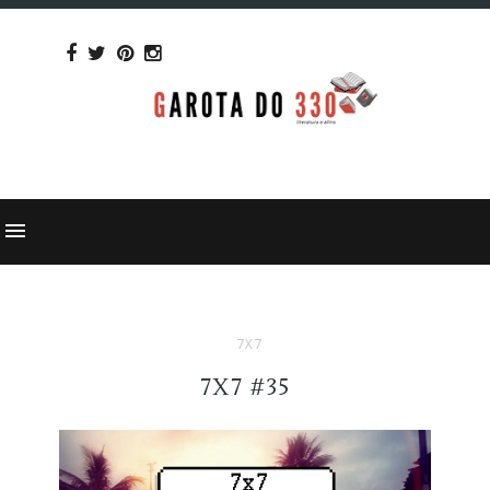
7X7
7X7 #35