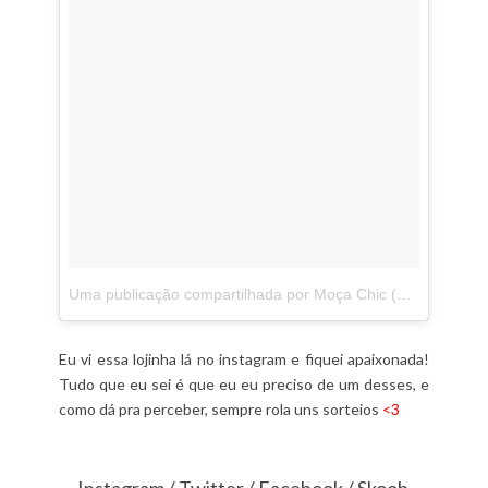
Uma publicação compartilhada por Moça Chic (@mocachicbolsas)
Eu vi essa lojinha lá no instagram e fiquei apaixonada!
Tudo que eu sei é que eu eu preciso de um desses, e
como dá pra perceber, sempre rola uns sorteios
<3
Instagram
/
Twitter
/
Facebook
/
Skoob